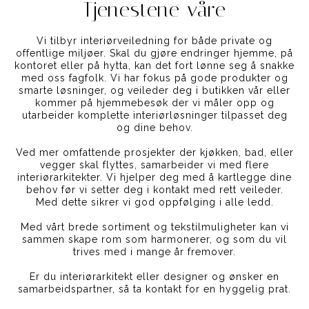
Tjenestene våre
Vi tilbyr interiørveiledning for både private og
offentlige miljøer. Skal du gjøre endringer hjemme, på
kontoret eller på hytta, kan det fort lønne seg å snakke
med oss fagfolk. Vi har fokus på gode produkter og
smarte løsninger, og veileder deg i butikken vår eller
kommer på hjemmebesøk der vi måler opp og
utarbeider komplette interiørløsninger tilpasset deg
og dine behov.
Ved mer omfattende prosjekter der kjøkken, bad, eller
vegger skal flyttes, samarbeider vi med flere
interiørarkitekter. Vi hjelper deg med å kartlegge dine
behov før vi setter deg i kontakt med rett veileder.
Med dette sikrer vi god oppfølging i alle ledd.
Med vårt brede sortiment og tekstilmuligheter kan vi
sammen skape rom som harmonerer, og som du vil
trives med i mange år fremover.
Er du interiørarkitekt eller designer og ønsker en
samarbeidspartner, så ta kontakt for en hyggelig prat.