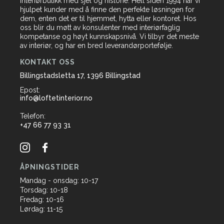
interiørbutikk med sjel og historie. Helt siden 1994 har vi
hjulpet kunder med å finne den perfekte løsningen for
dem, enten det er til hjemmet, hytta eller kontoret. Hos
oss blir du møtt av konsulenter med interiørfaglig
kompetanse og høyt kunnskapsnivå. Vi tilbyr det meste
av interiør, og har en bred leverandørportefølje.
KONTAKT OSS
Billingstadsletta 17, 1396 Billingstad
Epost:
info@loftetinterior.no
Telefon:
+47 66 77 93 31
ÅPNINGSTIDER
Mandag - onsdag: 10-17
Torsdag: 10-18
Fredag: 10-16
Lørdag: 11-15