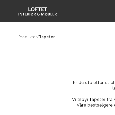
Produkter/
Tapeter
Er du ute etter et e
l
Vi tilbyr tapeter fra
Våre bestselgere e