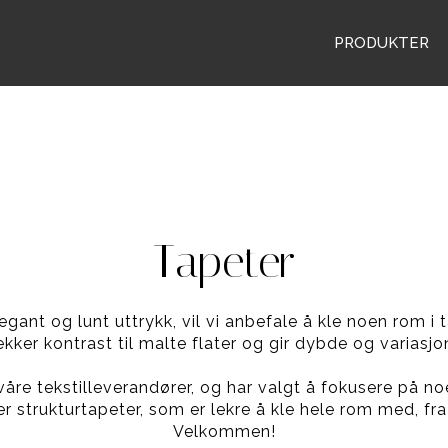
PRODUKTER
Tapeter
legant og lunt uttrykk, vil vi anbefale å kle noen rom i t
ekker kontrast til malte flater og gir dybde og variasjo
 våre tekstilleverandører, og har valgt å fokusere på no
r strukturtapeter, som er lekre å kle hele rom med, fra b
Velkommen!