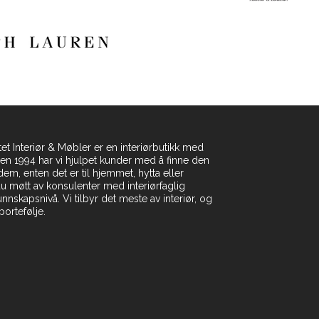
et Interiør & Møbler er en interiørbutikk med
iden 1994 har vi hjulpet kunder med å finne den
dem, enten det er til hjemmet, hytta eller
du møtt av konsulenter med interiørfaglig
skapsnivå. Vi tilbyr det meste av interiør, og
ortefølje.